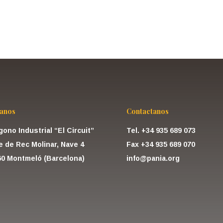
Ver todos los productos
tanos
Contactanos
gono Industrial “El Circuit”
Tel. +34 935 689 073
e de Rec Molinar, Nave 4
Fax +34 935 689 070
60 Montmeló (Barcelona)
info@pania.org