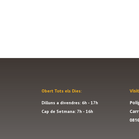
Visi
Obert Tots els Dies:
Polí
Dilluns a divendres: 6h - 17h
Carr
Cap de Setmana: 7h - 16h
081