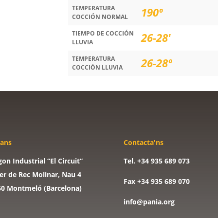
TEMPERATURA
190º
COCCIÓN NORMAL
TIEMPO DE COCCIÓN
26-28'
LLUVIA
TEMPERATURA
26-28º
COCCIÓN LLUVIA
tans
Contacta'ns
gon Industrial “El Circuit”
Tel. +34 935 689 073
er de Rec Molinar, Nau 4
Fax +34 935 689 070
60 Montmeló (Barcelona)
info@pania.org