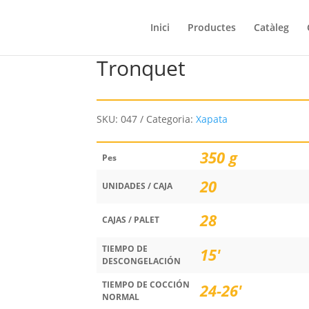
Inici
Productes
Catàleg
Tronquet
SKU:
047
Categoria:
Xapata
350 g
Pes
20
UNIDADES / CAJA
28
CAJAS / PALET
TIEMPO DE
15'
DESCONGELACIÓN
TIEMPO DE COCCIÓN
24-26'
NORMAL