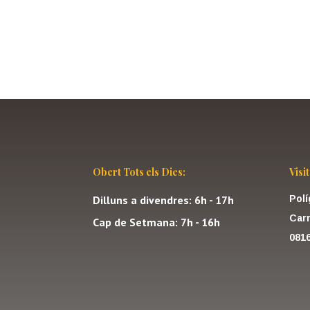
Obert Tots els Dies:
Visi
Dilluns a divendres: 6h - 17h
Polí
Carr
Cap de Setmana: 7h - 16h
081