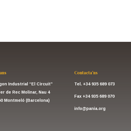
Veure tots els productes
tans
Contacta'ns
gon Industrial “El Circuit”
Tel. +34 935 689 073
er de Rec Molinar, Nau 4
Fax +34 935 689 070
60 Montmeló (Barcelona)
info@pania.org