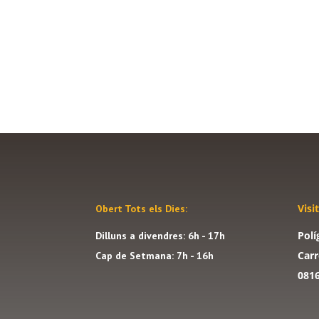
Visi
Obert Tots els Dies:
Polí
Dilluns a divendres: 6h - 17h
Carr
Cap de Setmana: 7h - 16h
081